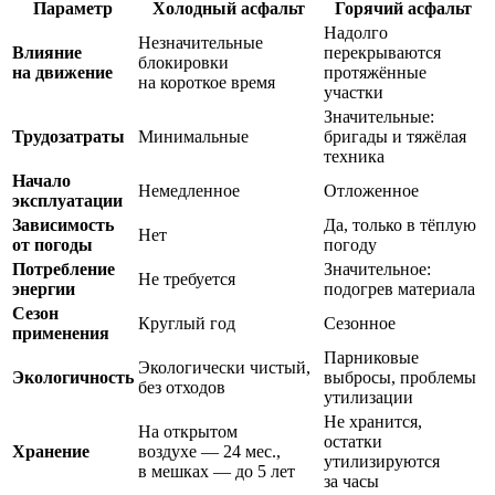
Параметр
Холодный асфальт
Горячий асфальт
Надолго
Незначительные
Влияние
перекрываются
блокировки
на движение
протяжённые
на короткое время
участки
Значительные:
Трудозатраты
Минимальные
бригады и тяжёлая
техника
Начало
Немедленное
Отложенное
эксплуатации
Зависимость
Да, только в тёплую
Нет
от погоды
погоду
Потребление
Значительное:
Не требуется
энергии
подогрев материала
Сезон
Круглый год
Сезонное
применения
Парниковые
Экологически чистый,
Экологичность
выбросы, проблемы
без отходов
утилизации
Не хранится,
На открытом
остатки
Хранение
воздухе — 24 мес.,
утилизируются
в мешках — до 5 лет
за часы