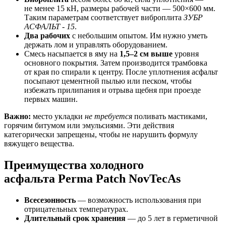
не менее 15 кН, размеры рабочей части — 500×600 мм.
Таким параметрам соответствует виброплита
ЗУБР
АСФАЛЬТ - 15
.
Два рабочих
с небольшим опытом. Им нужно уметь
держать лом и управлять оборудованием.
Смесь насыпается в яму на
1,5–2 см выше
уровня
основного покрытия. Затем производится трамбовка
от края по спирали к центру. После уплотнения асфальт
посыпают цементной пылью или песком, чтобы
избежать прилипания и отрыва щебня при проезде
первых машин.
Важно:
место укладки
не требуется
поливать мастиками,
горячим битумом или эмульсиями. Эти действия
категорически запрещены, чтобы не нарушить формулу
вяжущего вещества.
Преимущества холодного
асфальта Perma Patch NovTecAs
Всесезонность
— возможность использования при
отрицательных температурах.
Длительный срок хранения
— до 5 лет в герметичной