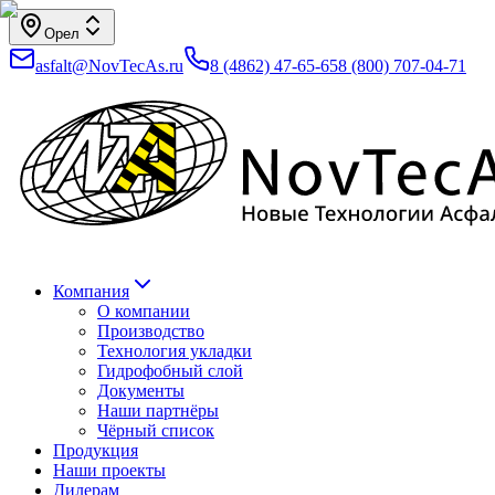
Орел
asfalt@NovTecAs.ru
8 (4862) 47-65-65
8 (800) 707-04-71
Компания
О компании
Производство
Технология укладки
Гидрофобный слой
Документы
Наши партнёры
Чёрный список
Продукция
Наши проекты
Дилерам