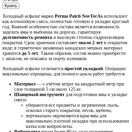
Купить
Холодный асфальт марки
Perma Patch NovTecAs
используют
как
всепогодную смесь
, полностью готовую к укладке круглый
год. Важной особенностью состава является возможность
заделать ямы и выбоины на дорогах, гарантируя
долговечность ремонта
и высокую степень гидроизоляции
покрытия. Срок хранения составляет
около 2 лет
в открытом
виде; в герметично запаянных канадских мешках материал
хранится
до 5 лет
. Таким образом, состав можно приобрести
с запасом, не опасаясь за порчу излишков.
Холодный асфальт отличается
простой укладкой
. Операции
максимально упрощены, для полного цикла работ требуется:
Материал
— с учётом затрат на квадратный метр при
слое толщиной 5 см около 125 кг.
Шанцевый инструмент
для подготовки ямы к укладке
смеси:
убираются все предметы и загрязнения: пыль,
осколки старого покрытия, песок, щебень;
вертикально окромляются края ямы для
максимально плотной укладки при использовании
катка или виброплиты.
Виброплита
весом более 80 кг, сила уплотнения —